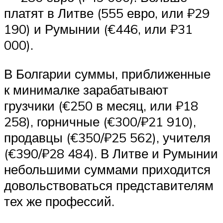
платят в Литве (555 евро, или ₽29
190) и Румынии (€446, или ₽31
000).
В Болгарии суммы, приближенные
к минималке зарабатывают
грузчики (€250 в месяц, или ₽18
258), горничные (€300/₽21 910),
продавцы (€350/₽25 562), учителя
(€390/₽28 484). В Литве и Румынии
небольшими суммами приходится
довольствоваться представителям
тех же профессий.