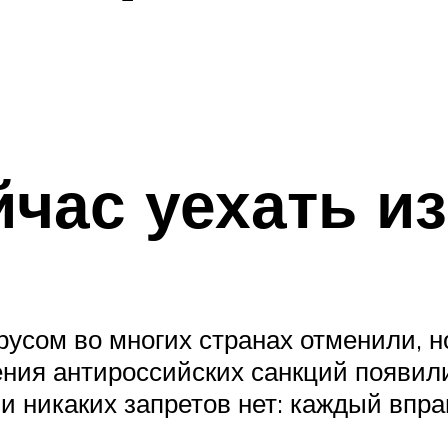
йчас уехать и
русом во многих странах отменили, н
ения антироссийских санкций появил
и никаких запретов нет: каждый впра