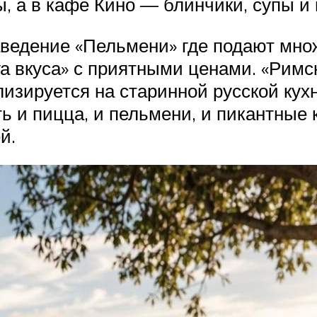
, а в кафе Кино — блинчики, супы и 
аведение «Пельмени» где подают мно
га вкуса» с приятными ценами. «Римс
изируется на старинной русской кухн
сть и пицца, и пельмени, и пикантны
й.