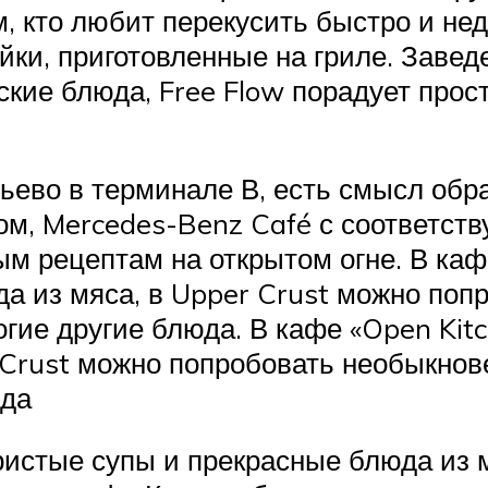
м, кто любит перекусить быстро и нед
ейки, приготовленные на гриле. Заве
ские блюда, Free Flow порадует пр
тьево в терминале В, есть смысл обр
ом, Mercedes-Benz Café с соответств
м рецептам на открытом огне. В кафе
а из мяса, в Upper Crust можно поп
гие другие блюда. В кафе «Open Kitc
 Crust можно попробовать необыкнов
юда
ристые супы и прекрасные блюда из 