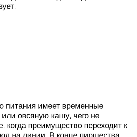
вует.
го питания имеет временные
 или овсяную кашу, чего не
е, когда преимущество переходит к
юд на линии. В конце пиршества,