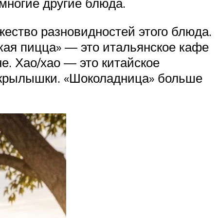
многие другие блюда.
жество разновидностей этого блюда.
кая пицца» — это итальянское кафе
е. Хао/хао — это китайское
е крылышки. «Шоколадница» больше