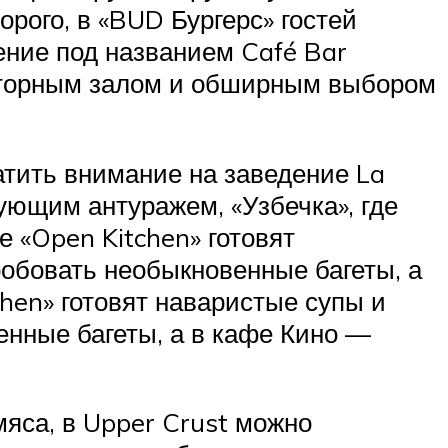
орого, в «BUD Бургерс» гостей
дение под названием Café Bar
осторным залом и обширным выбором
атить внимание на заведение La
ующим антуражем, «Узбечка», где
 «Open Kitchen» готовят
робовать необыкновенные багеты, а
hen» готовят наваристые супы и
енные багеты, а в кафе Кино —
мяса, в Upper Crust можно