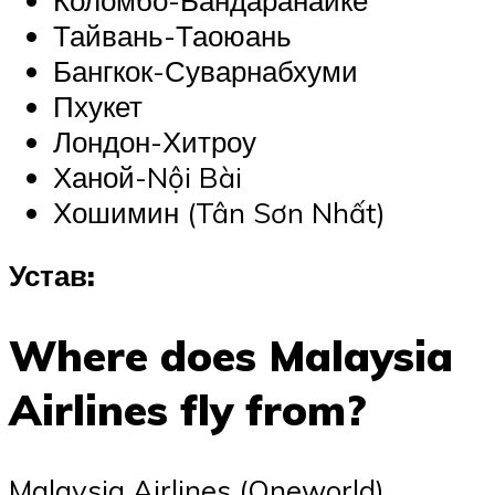
Тайвань-Таоюань
Бангкок-Суварнабхуми
Пхукет
Лондон-Хитроу
Ханой-Nội Bài
Хошимин (Tân Sơn Nhất)
Устав:
Where does Malaysia
Airlines fly from?
Malaysia Airlines (Oneworld)