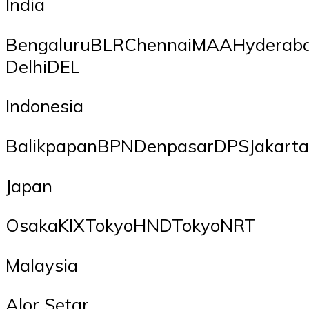
India
BengaluruBLRChennaiMAAHydera
DelhiDEL
Indonesia
BalikpapanBPNDenpasarDPSJakar
Japan
OsakaKIXTokyoHNDTokyoNRT
Malaysia
Alor Setar,