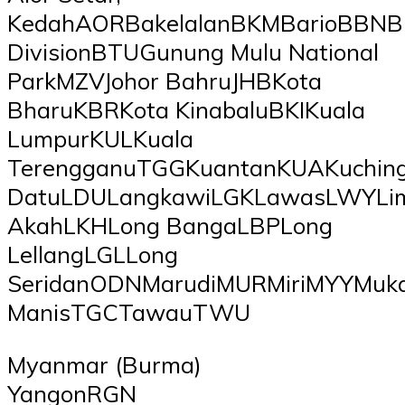
KedahAORBakelalanBKMBarioBBNBi
DivisionBTUGunung Mulu National
ParkMZVJohor BahruJHBKota
BharuKBRKota KinabaluBKIKuala
LumpurKULKuala
TerengganuTGGKuantanKUAKuchin
DatuLDULangkawiLGKLawasLWYLi
AkahLKHLong BangaLBPLong
LellangLGLLong
SeridanODNMarudiMURMiriMYYMu
ManisTGCTawauTWU
Myanmar (Burma)
YangonRGN