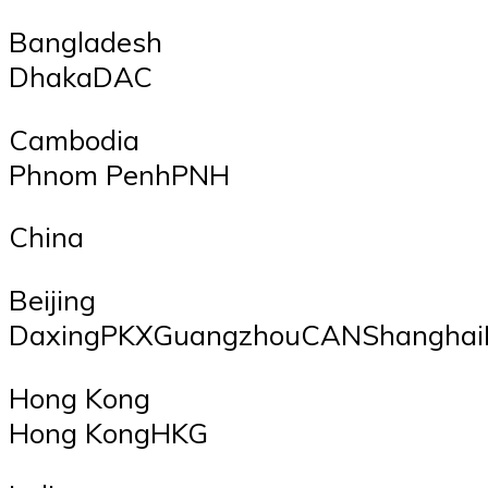
Bangladesh
DhakaDAC
Cambodia
Phnom PenhPNH
China
Beijing
DaxingPKXGuangzhouCANShangha
Hong Kong
Hong KongHKG