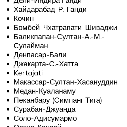
Хайдарабад-Р. Ганди
Кочин
Бомбей-Чхатрапати-Шиваджи
Баликпапан-Султан-А.-М.-
Сулайман
Денпасар-Бали
Джакарта-С.-Хатта
Kertajati
Макассар-Султан-Хасануддин
Медан-Куаланаму
Пеканбару (Симпанг Тига)
Сурабая-Джуанда
Соло-Адисумармо
Осака-Кансай