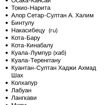
Токио-Нарита
Алор Сетар-Султан А. Халим
Бинтулу
Накасибецу (ru)
Кота-Бару
Кота-Кинабалу
Куала-Лумпур (хаб)
Куала-Теренггану
Куантан-Султан Хаджи Ахмад
Шах
Колхапур
Лабуан
Лангкави
Мири