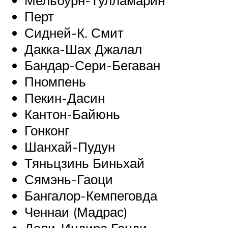
Перт
Сидней-К. Смит
Дакка-Шах Джалал
Бандар-Сери-Бегаван
Пномпень
Пекин-Дасин
Кантон-Байюнь
Гонконг
Шанхай-Пудун
Тяньцзинь Биньхай
Сямэнь-Гаоци
Бангалор-Кемпеговда
Ченнаи (Мадрас)
Дели-Индира Ганди