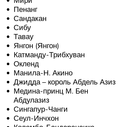
Пенанг
Сандакан
Сибу
Тавау
Янгон (Янгон)
Катманду-Трибхуван
Окленд
Манила-Н. Акино
Джидда – король Абдель Азиз
Медина-принц М. Бен
Абдулазиз
Сингапур-Чанги
Сеул-Инчхон
Коломбо-Бандаранаике