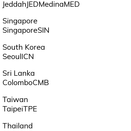
JeddahJEDMedinaMED
Singapore
SingaporeSIN
South Korea
SeoulICN
Sri Lanka
ColomboCMB
Taiwan
TaipeiTPE
Thailand