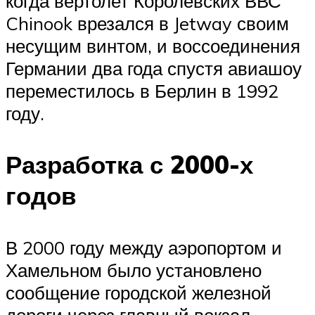
когда вертолет
Королевских ВВС
Chinook
врезался в
Jetway
своим
несущим винтом, и
воссоединения
Германии
два года спустя авиашоу
переместилось в
Берлин
в 1992
году.
Разработка с 2000-х
годов
В 2000 году
между аэропортом и
Хамельном было установлено
сообщение
городской железной
дороги
через
главный вокзал