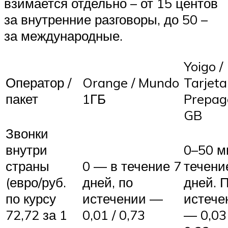
взимается отдельно – от 15 центов
за внутренние разговоры, до 50 –
за международные.
Yoigo /
Оператор /
Orange / Mundo
Tarjeta
пакет
1ГБ
Prepag
GB
Звонки
внутри
0–50 м
страны
0 — в течение 7
течени
(евро/руб.
дней, по
дней. 
по курсу
истечении —
истече
72,72 за 1
0,01 / 0,73
— 0,03 