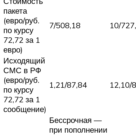
Стоимость
пакета
(евро/руб.
7/508,18
10/727
по курсу
72,72 за 1
евро)
Исходящий
СМС в РФ
(евро/руб.
1,21/87,84
12,10/
по курсу
72,72 за 1
сообщение)
Бессрочная —
при пополнении