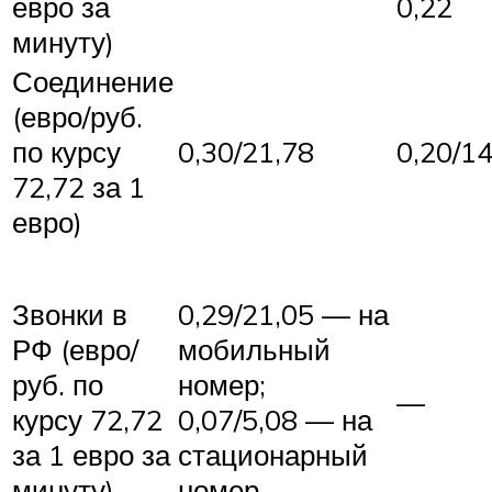
евро за
0,22
минуту)
Соединение
(евро/руб.
по курсу
0,30/21,78
0,20/14
72,72 за 1
евро)
Звонки в
0,29/21,05 — на
РФ (евро/
мобильный
руб. по
номер;
—
курсу 72,72
0,07/5,08 — на
за 1 евро за
стационарный
минуту)
номер