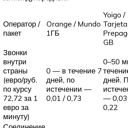
Yoigo /
Оператор /
Orange / Mundo
Tarjeta
пакет
1ГБ
Prepag
GB
Звонки
внутри
0–50 м
страны
0 — в течение 7
течени
(евро/руб.
дней, по
дней. 
по курсу
истечении —
истече
72,72 за 1
0,01 / 0,73
— 0,03 
евро за
0,22
минуту)
Соединение