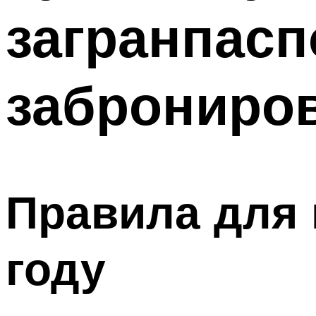
загранпасп
заброниров
Правила для 
году