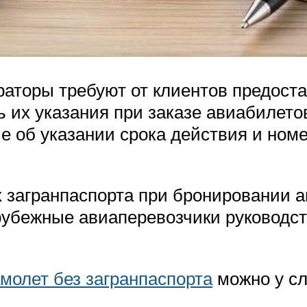
ераторы требуют от клиентов предост
ь их указания при заказе авиабилето
 об указании срока действия и номер
х загранпаспорта при бронировании 
арубежные авиаперевозчики руководс
молет без загранпаспорта
можно у с