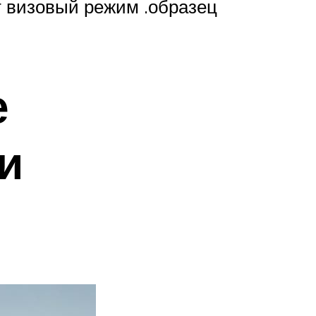
ет визовый режим .образец
е
и