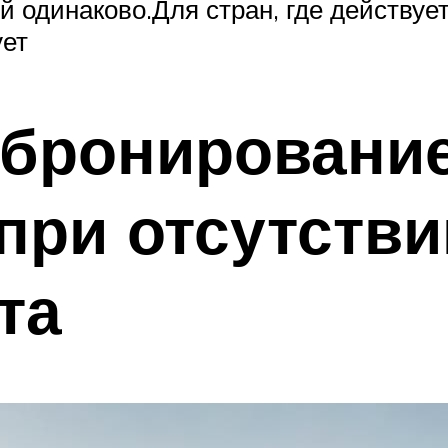
ой одинаково.Для стран, где действу
ует
 бронировани
при отсутстви
та