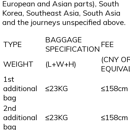
European and Asian parts), South
Korea, Southeast Asia, South Asia
and the journeys unspecified above.
BAGGAGE
TYPE
FEE
SPECIFICATION
(CNY O
WEIGHT
(L+W+H)
EQUIVA
1st
additional
≤23KG
≤158cm
bag
2nd
additional
≤23KG
≤158cm
bag