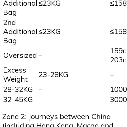
Additional
≤23KG
≤15
Bag
2nd
Additional
≤23KG
≤15
Bag
159c
Oversized
–
203
Excess
23-28KG
–
Weight
28-32KG
–
1000
32-45KG
–
3000
Zone 2: Journeys between China
(including Hong Kong, Macao and