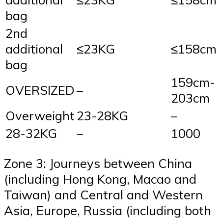
bag
2nd
additional
≤23KG
≤158cm
bag
159cm-
OVERSIZED
–
203cm
Overweight
23-28KG
–
28-32KG
–
1000
Zone 3: Journeys between China
(including Hong Kong, Macao and
Taiwan) and Central and Western
Asia, Europe, Russia (including both