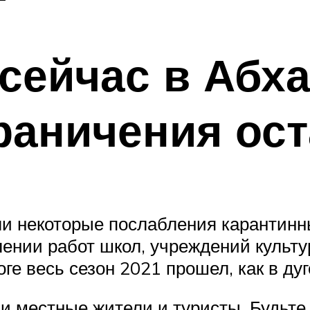
 сейчас в Абх
граничения ос
и некоторые послабления карантинн
ении работ школ, учреждений культу
тоге весь сезон 2021 прошел, как в д
 и местные жители и туристы. Будьте 