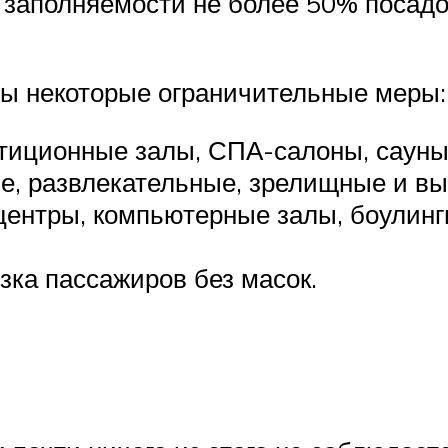
и заполняемости не более 50% посад
ны некоторые ограничительные меры:
етиционные залы, СПА-салоны, саун
, развлекательные, зрелищные и в
центры, компьютерные залы, боулинг
зка пассажиров без масок.