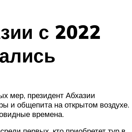
азии с 2022
тались
ых мер, президент Абхазии
ры и общепита на открытом воздухе.
уговидные времена.
среди первых, кто приобретет тур в