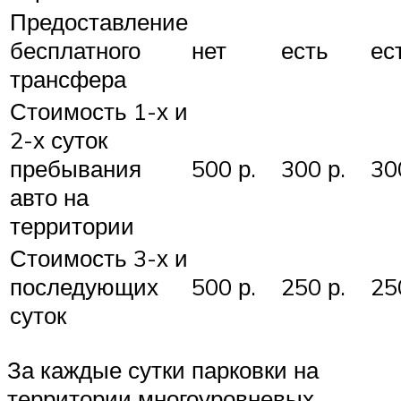
Предоставление
бесплатного
нет
есть
ес
трансфера
Стоимость 1-х и
2-х суток
пребывания
500 р.
300 р.
30
авто на
территории
Стоимость 3-х и
последующих
500 р.
250 р.
25
суток
За каждые сутки парковки на
территории многоуровневых