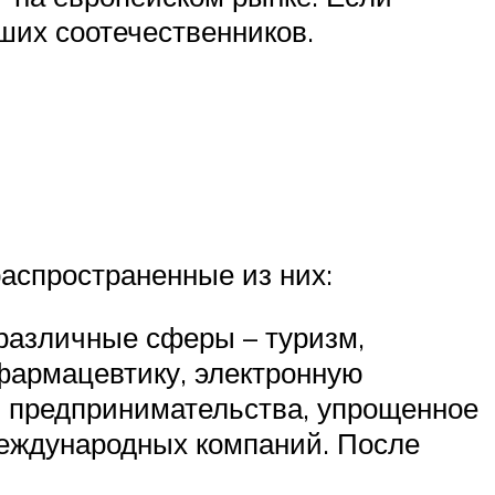
аших соотечественников.
распространенные из них:
различные сферы – туризм,
фармацевтику, электронную
я предпринимательства, упрощенное
международных компаний. После