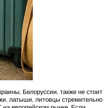
раины, Белоруссии, также не стоит
яки, латыши, литовцы стремительно
 на европейском рынке. Если