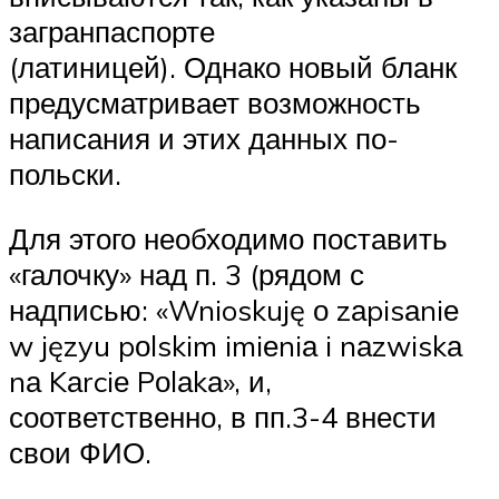
загранпаспорте
(латиницей). Однако новый бланк
предусматривает возможность
написания и этих данных по-
польски.
Для этого необходимо поставить
«галочку» над п. 3 (рядом с
надписью: «Wnioskuję о zаpisаniе
w języu pоlskim imiеniа i nаzwiskа
nа Kаrciе Pоlаkа», и,
соответственно, в пп.3-4 внести
свои ФИО.