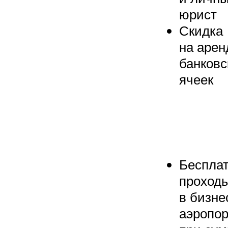
юрист
Скидка
на арен
банковс
ячеек
Беспла
проход
в бизне
аэропор