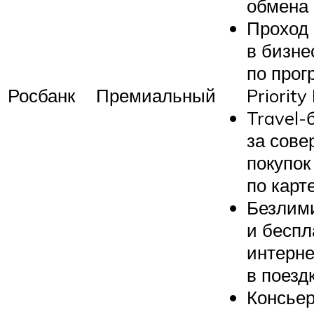
обмена
Проход
в бизне
по прог
Росбанк
Премиальный
Priority
Travel-
за сов
покупок
по карт
Безлим
и бесп
интерне
в поезд
Консье