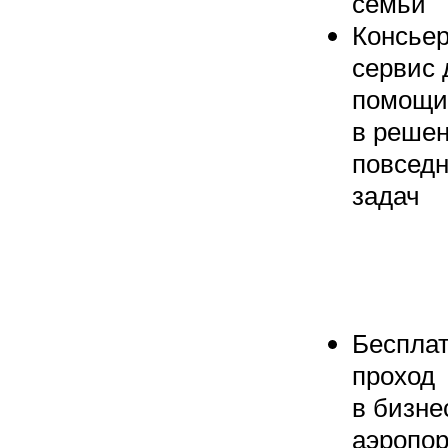
семьи
Консье
сервис 
помощи
в реше
повсед
задач
Беспла
проход
в бизне
аэропор