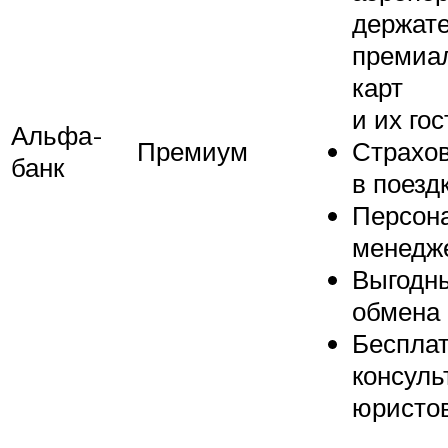
держат
премиа
карт
и их го
Альфа-
Премиум
Страхо
банк
в поезд
Персон
менедж
Выгодны
обмена
Беспла
консуль
юристо