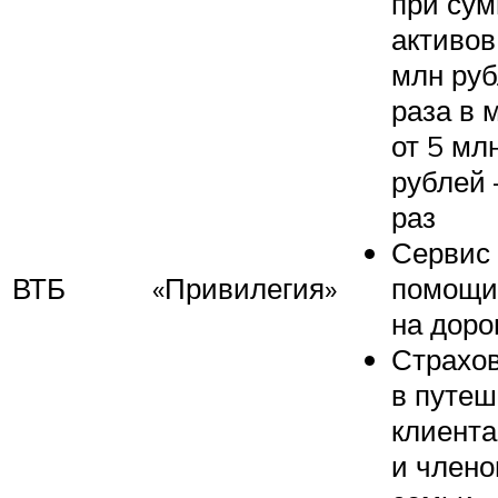
при су
активов
млн руб
раза в 
от 5 мл
рублей 
раз
Сервис
ВТБ
«Привилегия»
помощи
на доро
Страхо
в путеш
клиента
и члено