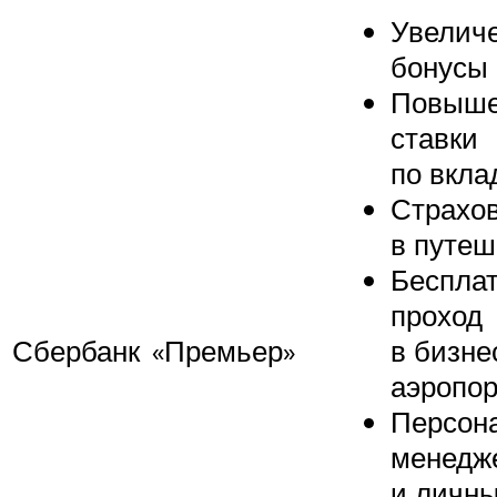
Увелич
бонусы
Повыш
ставки
по вкла
Страхо
в путеш
Беспла
проход
Сбербанк
«Премьер»
в бизне
аэропор
Персон
менедж
и личн