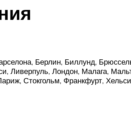
ония
рселона, Берлин, Биллунд, Брюссель
си, Ливерпуль, Лондон, Малага, Маль
Париж, Стокгольм, Франкфурт, Хельси