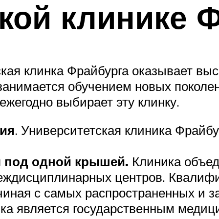
кой клинике 
ская клинка Фрайбурга оказывает в
занимается обучением новых поколе
ежегодно выбирает эту клинку.
ния
. Университетская клиника Фрайбу
я под одной крышей.
Клиника объе
 междисциплинарных центров. Квалиф
чиная с самых распространенных и з
ка является государственным медиц