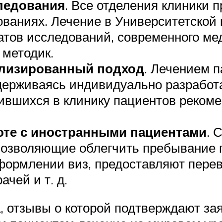
ледования
. Все отделения клиники 
аниях. Лечение в Университетской 
тов исследований, современного ме
 методик.
лизированный подход
. Лечением 
держиваясь индивидуально разработа
тившихся в клинику пациентов реком
оте с иностранными пациентами
. 
 позволяющие облегчить пребывание 
формлении виз, предоставляют перев
чей и т. д.
, отзывы о которой подтверждают за