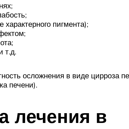
нях;
абость;
е характерного пигмента);
фектом;
ота;
 т.д.
ность осложнения в виде цирроза печ
ка печени).
а лечения в