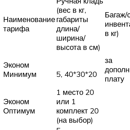
Ручная кладь
(вес в кг,
Багаж/с
Наименование
габариты
инвент
тарифа
длина/
в кг)
ширина/
высота в см)
за
Эконом
дополн
Минимум
5, 40*30*20
плату
1 место 20
Эконом
или 1
Оптимум
комплект 20
(на выбор)