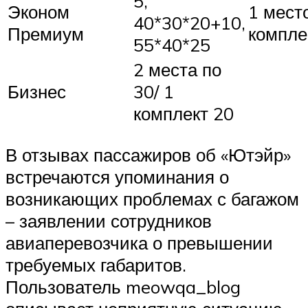
5,
Эконом
1 место
40*30*20+10,
Премиум
компле
55*40*25
2 места по
Бизнес
30/ 1
комплект 20
В отзывах пассажиров об «Ютэйр»
встречаются упоминания о
возникающих проблемах с багажом
– заявлении сотрудников
авиаперевозчика о превышении
требуемых габаритов.
Пользователь meowqa_blog