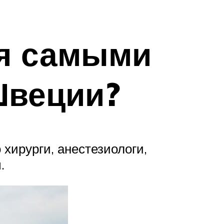
ся самыми
Швеции?
хирурги, анестезиологи,
.