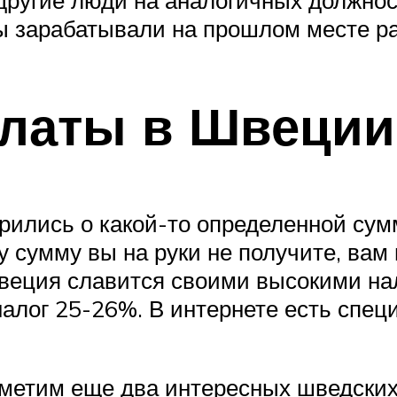
 другие люди на аналогичных должнос
 вы зарабатывали на прошлом месте р
платы в Швеции
рились о какой-то определенной сумм
ту сумму вы на руки не получите, ва
Швеция славится своими высокими на
налог 25-26%. В интернете есть спец
тметим еще два интересных шведских