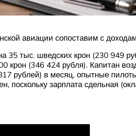
нской авиации сопоставим с дохода
а 35 тыс. шведских крон (230 949 ру
00 крон (346 424 рубля). Капитан во
817 рублей) в месяц, опытные пилот
ен, поскольку зарплата сдельная (ок