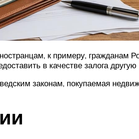
иностранцам, к примеру, гражданам Р
едоставить в качестве залога другу
шведским законам, покупаемая недви
рии