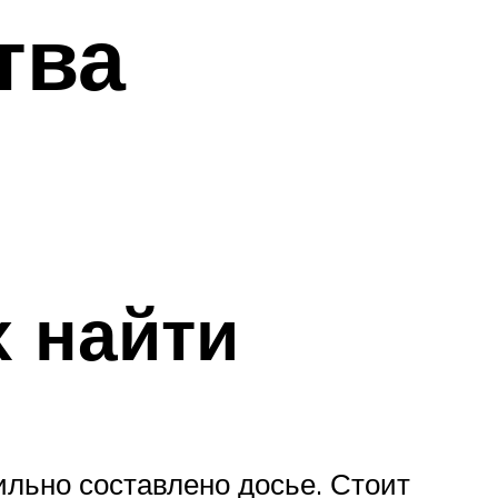
тва
х найти
ильно составлено досье. Стоит