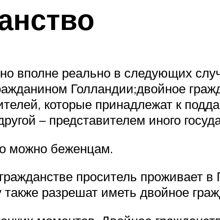
анство
 но вполне реально в следующих слу
 гражданином Голландии;двойное граж
телей, которые принадлежат к поддан
ругой – представителем иного госуда
во можно беженцам.
гражданстве проситель проживает в 
у также разрешат иметь двойное граж