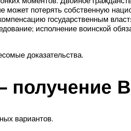
тонких моментов. Двойное гражданств
е может потерять собственную национ
омпенсацию государственным властям
ледование; исполнение воинской обяз
весомые доказательства.
 – получение 
ных вариантов.