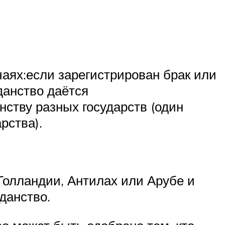
чаях:если зарегистрирован брак или
данство даётся
ству разных государств (один
рства).
Голландии, Антилах или Арубе и
данство.