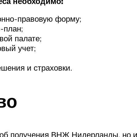
еса необходимо:
онно-правовую форму;
-план;
вой палате;
овый учет;
шения и страховки.
во
об получения ВНЖ Нидерланды, но из