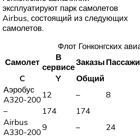
эксплуатируют парк самолетов
Airbus, состоящий из следующих
самолетов.
Флот Гонконгских ав
В
Самолет
Заказы
Пассаж
сервисе
C
Y
Общий
Аэробус
12
–
8
A320-200
–
174
174
Airbus
9
–
24
A330-200