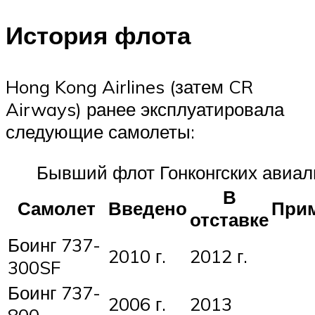
История флота
Hong Kong Airlines (затем CR
Airways) ранее эксплуатировала
следующие самолеты:
Бывший флот Гонконгских авиа
В
Самолет
Введено
При
отставке
Боинг 737-
2010 г.
2012 г.
300SF
Боинг 737-
2006 г.
2013
800