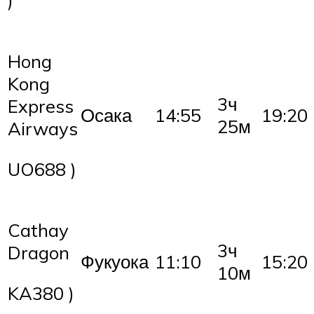
Hong
Kong
3ч
Express
Осака
14:55
19:20
25м
Airways
UO688 )
Cathay
3ч
Dragon
Фукуока
11:10
15:20
10м
KA380 )