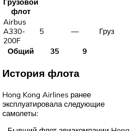
Грузовой
флот
Airbus
A330-
5
—
Груз
200F
Общий
35
9
История флота
Hong Kong Airlines ранее
эксплуатировала следующие
самолеты:
Бывший флот авиакомпании Hong