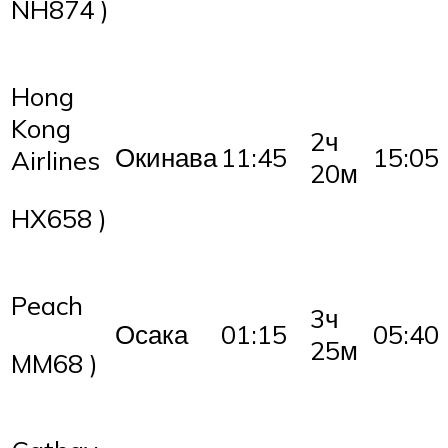
NH874 )
Hong
Kong
2ч
Окинава
11:45
15:05
Airlines
20м
HX658 )
Peach
3ч
Осака
01:15
05:40
25м
MM68 )