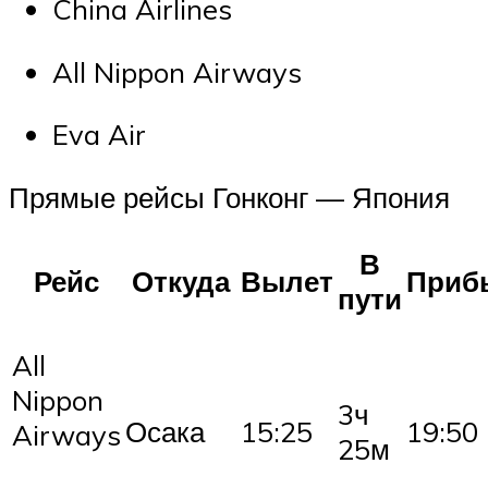
China Airlines
All Nippon Airways
Eva Air
Прямые рейсы Гонконг — Япония
В
Рейс
Откуда
Вылет
Приб
пути
All
Nippon
3ч
Осака
15:25
19:50
Airways
25м