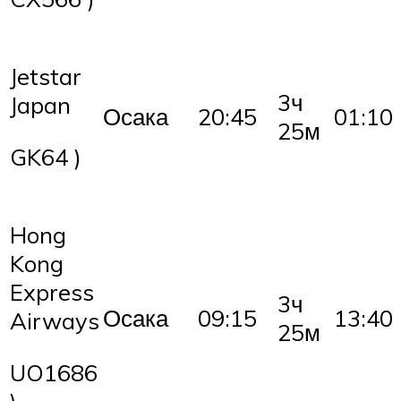
Jetstar
3ч
Japan
Осака
20:45
01:10
25м
GK64 )
Hong
Kong
Express
3ч
Осака
09:15
13:40
Airways
25м
UO1686
)