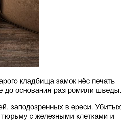
арого кладбища замок нёс печать
ие до основания разгромили шведы.
ей, заподозренных в ереси. Убитых
и тюрьму с железными клетками и