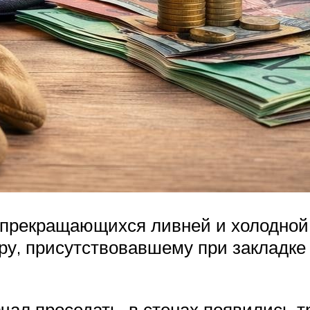
епрекращающихся ливней и холодной
ору, присутствовавшему при закладк
чал проседать, в стенах появились т