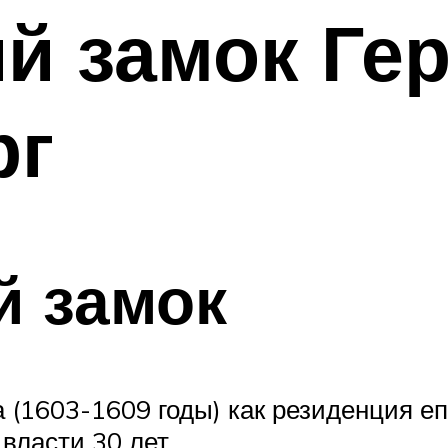
й замок Ге
рг
й замок
ка (1603-1609 годы) как резиденция 
власти 30 лет.