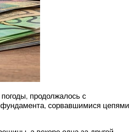
 погоды, продолжалось с
е фундамента, сорвавшимися цепями
рещины, а вскоре одна за другой