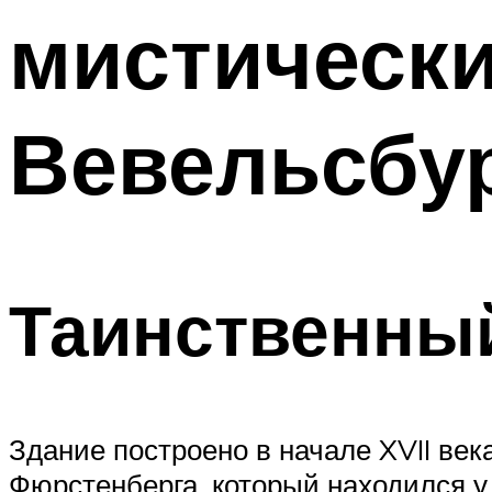
мистически
Вевельсбу
Таинственны
Здание построено в начале XVII ве
Фюрстенберга, который находился у 