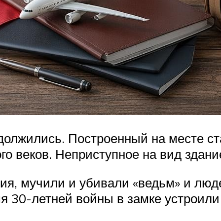
олжились. Построенный на месте ст
ого веков. Неприступное на вид здан
ция, мучили и убивали «ведьм» и люд
мя 30-летней войны в замке устроил