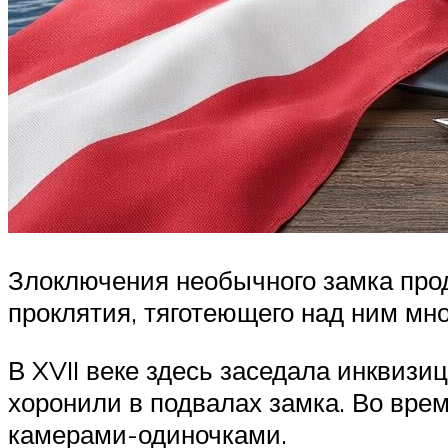
Злоключения необычного замка прод
проклятия, тяготеющего над ним мн
В XVII веке здесь заседала инквизи
хоронили в подвалах замка. Во вре
камерами-одиночками.