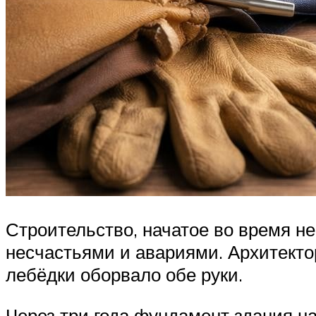
Строительство, начатое во время н
несчастьями и авариями. Архитект
лебёдки оборвало обе руки.
Через три года фундамент здания на