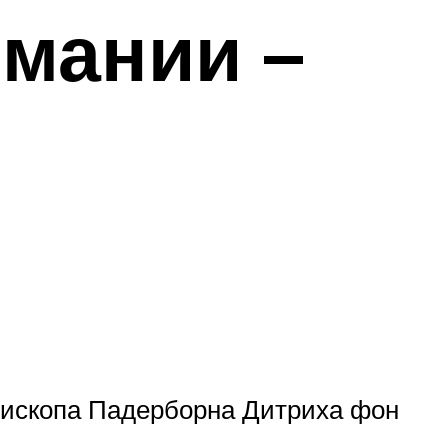
рмании –
епископа Падерборна Дитриха фон