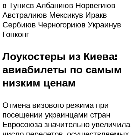
в Тунисв Албаниюв Норвегиюв
Австралиюв Мексикув Иракв
Сербиюв Черногориюв Украинув
Гонконг
Лоукостеры из Киева:
авиабилеты по самым
низким ценам
Отмена визового режима при
посещении украинцами стран
Евросоюза значительно увеличила
число перелетов, осуществляемых