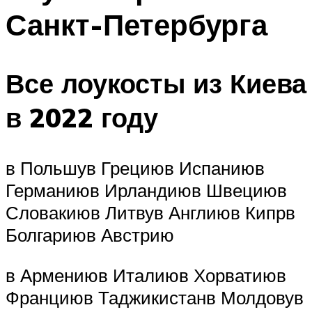
Санкт-Петербурга
Все лоукосты из Киева
в 2022 году
в Польшув Грециюв Испаниюв
Германиюв Ирландиюв Швециюв
Словакиюв Литвув Англиюв Кипрв
Болгариюв Австрию
в Армениюв Италиюв Хорватиюв
Франциюв Таджикистанв Молдовув