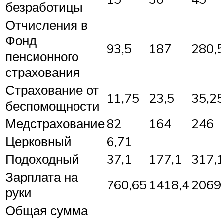
безработицы
Отчисления в
Фонд
93,5
187
280,
пенсионного
страхования
Страхование от
11,75
23,5
35,2
беспомощности
Медстрахование
82
164
246
Церковный
6,71
Подоходный
37,1
177,1
317,
Зарплата на
760,65
1418,4
2069
руки
Общая сумма