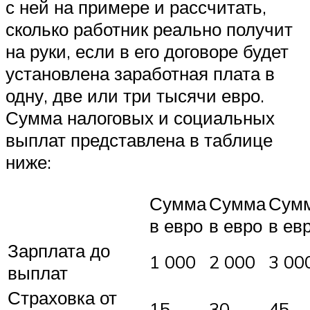
с ней на примере и рассчитать,
сколько работник реально получит
на руки, если в его договоре будет
установлена заработная плата в
одну, две или три тысячи евро.
Сумма налоговых и социальных
выплат представлена в таблице
ниже:
Сумма
Сумма
Сум
в евро
в евро
в ев
Зарплата до
1 000
2 000
3 00
выплат
Страховка от
15
30
45