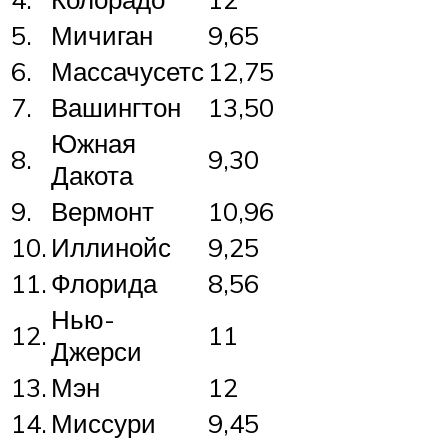
5.
Мичиган
9,65
6.
Массачусетс
12,75
7.
Вашингтон
13,50
Южная
8.
9,30
Дакота
9.
Вермонт
10,96
10.
Иллинойс
9,25
11.
Флорида
8,56
Нью-
12.
11
Джерси
13.
Мэн
12
14.
Миссури
9,45