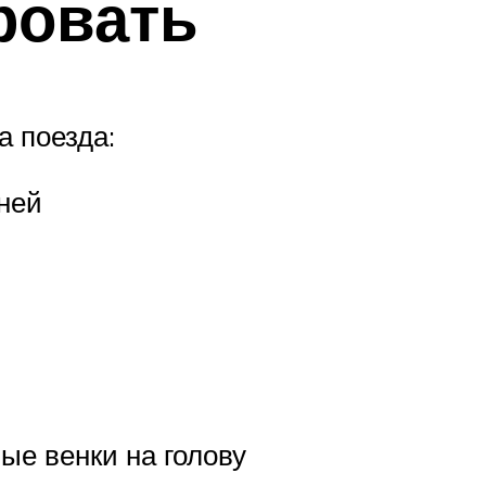
ровать
 поезда:
ней
ые венки на голову