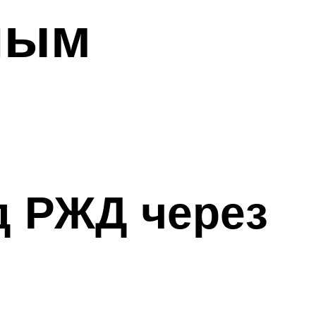
ным
зд РЖД через