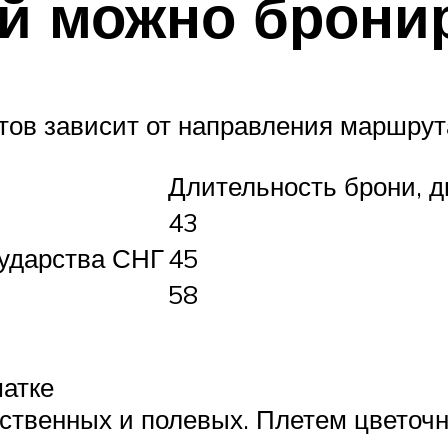
ей можно брони
ов зависит от направления маршрута
Длительность брони, д
43
сударства СНГ
45
58
матке
сственных и полевых. Плетем цветочн