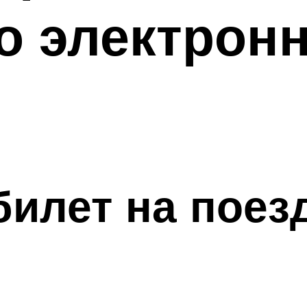
по электрон
 билет на пое