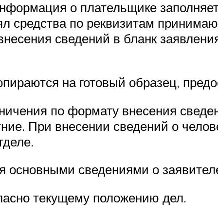
нформация о плательщике заполняет
лял средства по реквизитам принимаю
внесения сведений в бланк заявления
опираются на готовый образец, пред
ничения по формату внесения сведен
ие. При внесении сведений о челове
тделе.
я основными сведениями о заявител
ласно текущему положению дел.