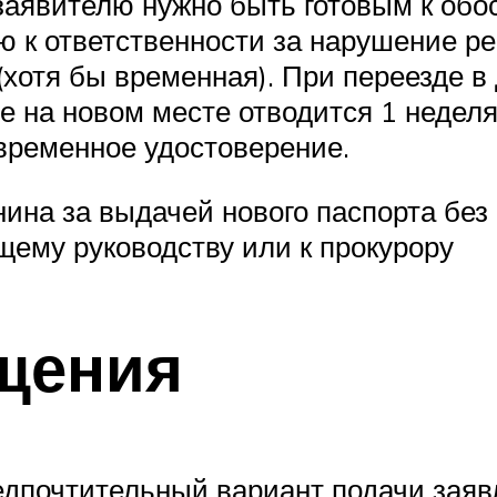
 заявителю нужно быть готовым к об
 к ответственности за нарушение рег
хотя бы временная). При переезде в 
на новом месте отводится 1 неделя.
временное удостоверение.
ина за выдачей нового паспорта без 
ему руководству или к прокурору
щения
дпочтительный вариант подачи заяв