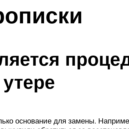
рописки
ляется проце
 утере
лько основание для замены. Например