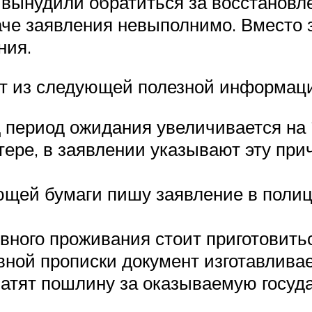
 вынудили обратиться за восстановле
аче заявления невыполнимо. Вместо з
ния.
ят из следующей полезной информац
период ожидания увеличивается на 
тере, в заявлении указывают эту при
ющей бумаги пишу заявление в полиц
вного проживания стоит приготовить
вной прописки документ изготавливае
атят пошлину за оказываемую госуда