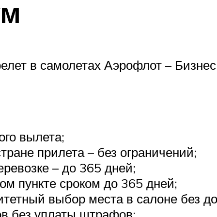
ум
елет в самолетах Аэрофлот – Бизне
ого вылета;
тране прилета – без ограничений;
еревозке – до 365 дней;
ом пункте сроком до 365 дней;
итетный выбор места в салоне без д
в без уплаты штрафов;