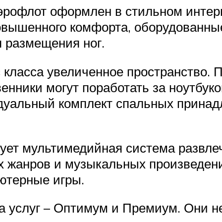
Аэрофлот оформлен в стильном интер
повышенного комфорта, оборудованн
я размещения ног.
класса увеличенное пространство. П
нники могут поработать за ноутбуко
дуальный комплект спальных принадл
рует мультимедийная система развл
х жанров и музыкальных произведени
ютерные игры.
а услуг – Оптимум и Премиум. Они н