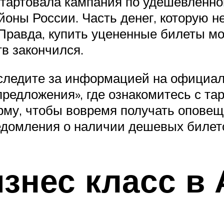
 стартовала кампания по удешевленн
йоны России. Часть денег, которую н
Правда, купить уцененные билеты мо
в закончился.
следите за информацией на официал
редложения», где ознакомитесь с та
рму, чтобы вовремя получать оповещ
едомления о наличии дешевых билето
изнес класс в