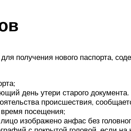
ов
ля получения нового паспорта, содер
орта;
щий день утери старого документа. Е
тоятельства происшествия, сообщает
, время посещения;
е лицо изображено анфас без головно
графий с покрытой головой, если на 