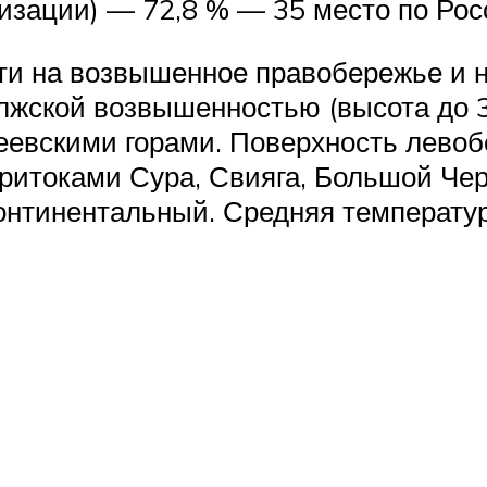
низации) — 72,8 % — 35 место по Рос
ти на возвышенное правобережье и 
лжской возвышенностью (высота до 3
еевскими горами. Поверхность левоб
притоками Сура, Свияга, Большой Ч
нтинентальный. Средняя температура