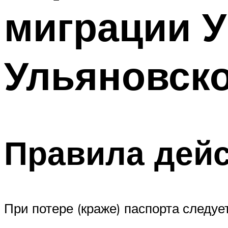
миграции 
Ульяновско
Правила дейс
При потере (краже) паспорта следуе