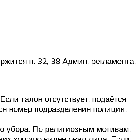
жится п. 32, 38 Админ. регламента,
сли талон отсутствует, подаётся
ся номер подразделения полиции,
го убора. По религиозным мотивам,
них хорошо виден овал лица. Если