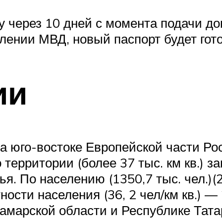
 через 10 дней с момента подачи до
елении МВД, новый паспорт будет гот
ии
а юго-востоке Европейской части Ро
 территории (более 37 тыс. км кв.) з
я. По населению (1350,7 тыс. чел.)(
ости населения (36, 2 чел/км кв.) —
амарской области и Республике Татар