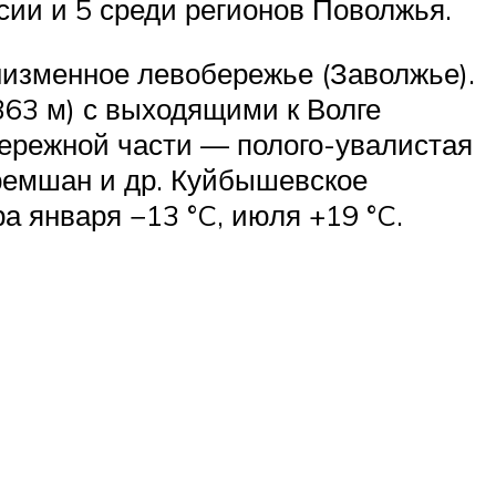
сии и 5 среди регионов Поволжья.
низменное левобережье (Заволжье).
63 м) с выходящими к Волге
ережной части — полого-увалистая
еремшан и др. Куйбышевское
 января −13 °C, июля +19 °C.