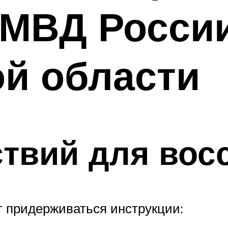
УМВД Росси
й области
твий для вос
т придерживаться инструкции: