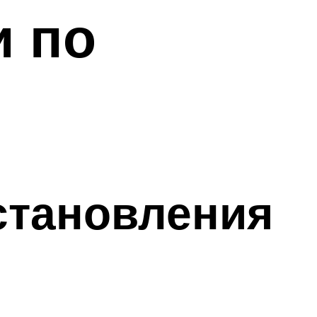
и по
становления