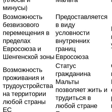
минусы)
Возможность
Предоставляется
безвизового
в виду
перемещения в
условности
пределах
внутренних
Евросоюза и
границ
Шенгенской зоны
Евросоюза
Статус
Возможность
гражданина
проживания и
Мальты
трудоустройства
позволяет жить и
на территории
трудиться в
любой страны
любой стране
ЕС