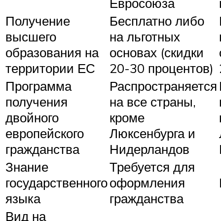
Евросоюза
Получение
Бесплатно либо
высшего
на льготных
образования на
основах (скидки
территории ЕС
20-30 процентов)
Программа
Распространяется
получения
на все страны,
двойного
кроме
европейского
Люксенбурга и
гражданства
Нидерландов
Знание
Требуется для
государственного
оформления
языка
гражданства
Вид на